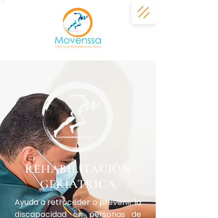
REHABILITACIÓN
GERIÁTRICA
Ayuda a retroceder o prevenir la
discapacidad en personas de