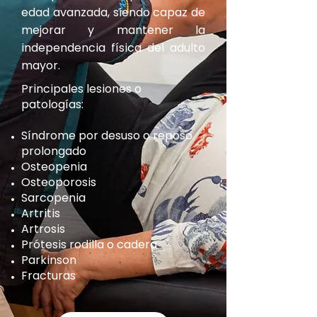
edad avanzada, siendo capaz de
mejorar y mantener la
independencia física del adulto
mayor.
Principales lesiones o
patologías:
Síndrome por desuso o reposo
prolongado
Osteopenia
Osteoporosis
Sarcopenia
Artritis
Artrosis
Prótesis rodilla o cadera
Parkinson
Fracturas